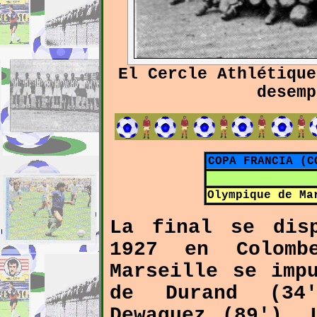
El Cercle Athlétique
desemp
COPA FRANCIA (C
Olympique de Ma
La final se dis
1927 en Colomb
Marseille se imp
de Durand (34
Dewaquez (89'). 