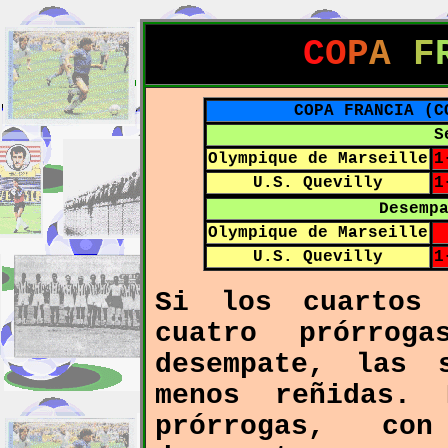
C
O
P
A
F
COPA FRANCIA (C
S
Olympique de Marseille
1
U.S. Quevilly
1
Desemp
Olympique de Marseille
U.S. Quevilly
1
Si los cuartos 
cuatro prórrog
desempate, las 
menos reñidas.
prórrogas, co