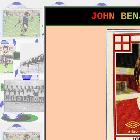
J
O
H
N
B
E
N